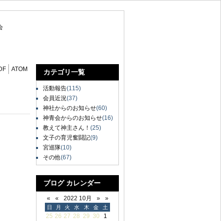
会
DF
ATOM
カテゴリ一覧
活動報告
(115)
会員近況
(37)
神社からのお知らせ
(60)
神青会からのお知らせ
(16)
教えて神主さん！
(25)
文子の育児奮闘記
(9)
宮巡隊
(10)
その他
(67)
ブログ カレンダー
«
«
2022 10月
»
»
日
月
火
水
木
金
土
25
26
27
28
29
30
1