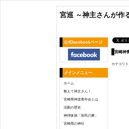
宮巡 ～神主さんが作
公式facebookページ
宮崎神青
カテゴリト
メインメニュー
ホーム
教えて神主さん！
宮崎県神道青年会とは
活動の歴史
神拝体操「皇民の舞」
宮崎県の神社