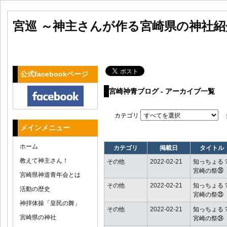
宮巡 ～神主さんが作る宮崎県の神社
公式facebookページ
宮崎神青ブログ - アーカイブ一覧
カテゴリ
メインメニュー
ホーム
カテゴリ
掲載日
タイトル
教えて神主さん！
その他
2022-02-21
知っちょる
宮崎の祭㉖
宮崎県神道青年会とは
その他
2022-02-21
知っちょる
活動の歴史
宮崎の祭㉕
神拝体操「皇民の舞」
その他
2022-02-21
知っちょる
宮崎県の神社
宮崎の祭㉔