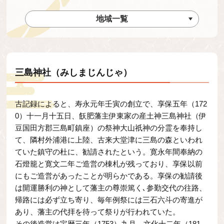
地域一覧
三島神社（みしまじんじゃ）
古記録によると、寿永元年壬寅の創立で、享保五年（172
0）十一月十五日、飫肥藩主伊東家の産土神三島神社（伊
豆国田方郡三島町鎮座）の祭神大山祇神の分霊を奉持し
て、隣村外浦港に上陸、古来大堂津に三島の森といわれ
ていた鎮守の杜に、勧請されたという。寛永年間奉納の
石燈籠と寛文二年ご造営の棟札が残っており、享保以前
にもご造営があったことが明らかである。享保の勧請後
は開運勝利の神として藩主の尊崇篤く､参勤交代の往路、
帰路には必ず立ち寄り、毎年例祭には三石六斗の寄進が
あり、藩主の代拝を待って祭りが行われていた。
その後造営は宝暦三年（1753）九月、文化十二年（181