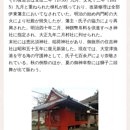
5）九月と重ねられた棟札が残っており、改築修理は全部
伊東藩主においてなされていた。明治の始め内門町の大
火により社殿が焼失したが、藩主・氏子の協力により再
興された。明治四十年二月、神饌幣帛料を供進すべき神
社に指定され、大正九年二月村社に列せられた。
末社には恵比須神社、稲荷神社があり、御旅所の住吉神
社は昭和五十五年に復元新築した。現在では、大堂津漁
港を守る海の守護神として、氏子七百余戸により崇敬さ
れている。秋の例祭のほか、夏の御神幸祭には獅子二頭
舞が出て賑わう。