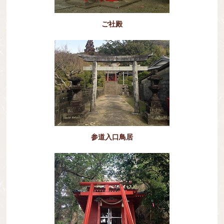
ご社殿
参道入口鳥居