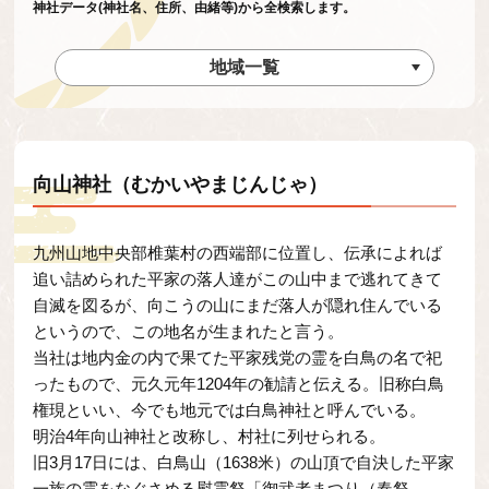
神社データ(神社名、住所、由緒等)から全検索します。
地域一覧
向山神社（むかいやまじんじゃ）
九州山地中央部椎葉村の西端部に位置し、伝承によれば
追い詰められた平家の落人達がこの山中まで逃れてきて
自滅を図るが、向こうの山にまだ落人が隠れ住んでいる
というので、この地名が生まれたと言う。
当社は地内金の内で果てた平家残党の霊を白鳥の名で祀
ったもので、元久元年1204年の勧請と伝える。旧称白鳥
権現といい、今でも地元では白鳥神社と呼んでいる。
明治4年向山神社と改称し、村社に列せられる。
旧3月17日には、白鳥山（1638米）の山頂で自決した平家
一族の霊をなぐさめる慰霊祭「御武者まつり（春祭