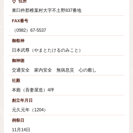
住所
東臼杵郡椎葉村大字不土野837番地
FAX番号
（0982）67-5537
御祭神
日本武尊（やまとたけるのみこと）
御神徳
交通安全 家内安全 無病息災 心の癒し
社殿
本殿（吾妻屋造）4坪
創立年月日
元久元年（1204）
例祭日
11月14日