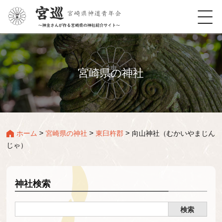
宮崎県の神社
>
>
>
ホーム
宮崎県の神社
東臼杵郡
向山神社（むかいやまじん
じゃ）
神社検索