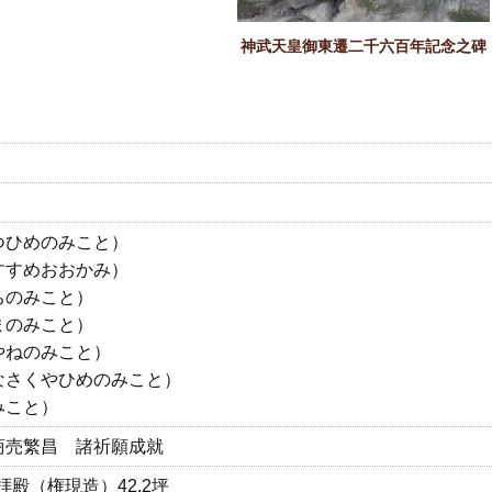
神武天皇御東遷二千六百年記念之碑
つひめのみこと）
すすめおおかみ）
ちのみこと）
まのみこと）
やねのみこと）
なさくやひめのみこと）
みこと）
商売繁昌 諸祈願成就
拝殿（権現造）42.2坪