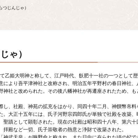
らつじんじゃ）
んじゃ）
建にて乙姫大明神と称して、江戸時代、飫肥十一社の一つとして
意により吾平津神社と改称され、明治五年平野村の春日神社、
野神社と改められた。その後八幡神社が再遷座されたため、も
際し、社殿、神苑の拡充をはかり、同四十年二月、神饌幣帛料
た。大正十五年には、氏子河野宗四郎氏が単独で社殿を改築、
、聖蹟として顕彰された。現在の社殿は昭和四十八年、第六十
、拝殿など一切、氏子崇敬者の熱意と浄財で改築された。
「神武天皇」が狭野命と称され、また日向に在られた頃の妃で