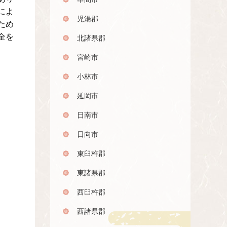
によ
児湯郡
ため
全を
北諸県郡
宮崎市
小林市
延岡市
日南市
日向市
東臼杵郡
東諸県郡
西臼杵郡
西諸県郡