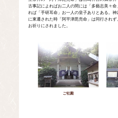
古事記によればお二人の間には「多藝志美々命
れば「手研耳命」お一人の皇子ありとある。神
に東遷された時「阿平津毘売命」は同行されず
お祈りにされました。
ご社殿