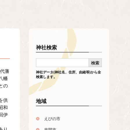
神社検索
歴代藩
神社データ(神社名、住所、由緒等)から全
検索します。
八幡
との
を供
地域
昭和
回伊
えびの市
あり
串間市