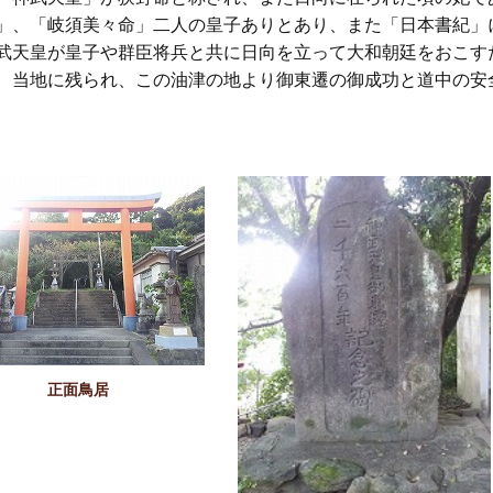
」、「岐須美々命」二人の皇子ありとあり、また「日本書紀」
武天皇が皇子や群臣将兵と共に日向を立って大和朝廷をおこす
、当地に残られ、この油津の地より御東遷の御成功と道中の安
正面鳥居