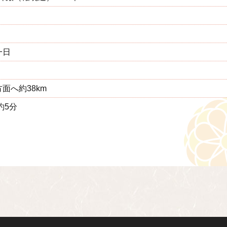
一日
面へ約38km
約5分