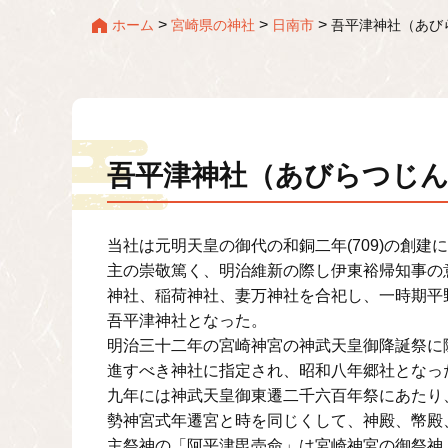
>
>
>
ホーム
宮崎県の神社
日南市
吾平津神社（あび
吾平津神社（あびらつじ
当社は元明天皇の御代の和銅二年(709)の創
主の崇敬篤く、明治維新の際し伊東裕帰知事の
神社、稲荷神社、妻万神社を合祀し、一時期平
吾平津神社となった。
明治三十二年の宮崎神宮の神武天皇御降誕祭に
進すべき神社に指定され、昭和八年郷社となっ
九年には神武天皇御東遷二千六百年祭にあたり
勢神宮式年遷宮と時を同じくして、神殿、幣殿
主祭神の「阿平津毘売命」は宮崎神宮の御祭神