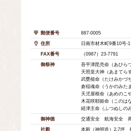
郵便番号
887-0005
住所
日南市材木町9番10号-1
FAX番号
（0987）23-7791
御祭神
吾平津毘売命（あひら
天照皇大神（あまてら
武甕槌命（たけみかづ
倉稲魂命（うかのみた
天児屋根命（あめのこ
木花咲耶姫命（このは
経津主命（ふつぬしの
御神徳
交通安全 航海安全 
社殿
本殿（神明造）2.7坪 