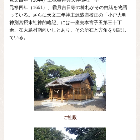
元禄四年（1691）、霜月吉日等の棟札がその由緒を物語
っている。さらに天文三年神主源盛庸校正の「小戸大明
神別宮摂末社神的略記」には一座去本宮子丑第三十丁
余、在大島村南向いしとあり、その所在と方角を明記し
ている。
ご社殿