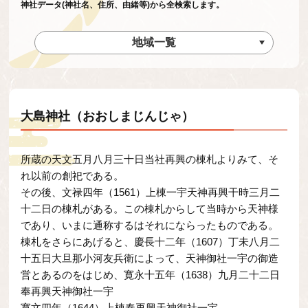
神社データ(神社名、住所、由緒等)から全検索します。
地域一覧
大島神社（おおしまじんじゃ）
所蔵の天文五月八月三十日当社再興の棟札よりみて、そ
れ以前の創祀である。
その後、文禄四年（1561）上棟一宇天神再興干時三月二
十二日の棟札がある。この棟札からして当時から天神様
であり、いまに通称するはそれにならったものである。
棟札をさらにあげると、慶長十二年（1607）丁未八月二
十五日大旦那小河友兵衛によって、天神御社一宇の御造
営とあるのをはじめ、寛永十五年（1638）九月二十二日
奉再興天神御社一宇
寛文四年（1644）上棟奉再興天神御社一宇