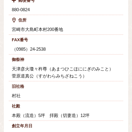
郵便番号
880-0824
住所
宮崎市大島町本村200番地
FAX番号
（0985）24-2538
御祭神
天津彦火瓊々杵尊（あまつひこほににぎのみこと）
菅原道真公（すがわらみちざねこう）
旧社格
村社
社殿
本殿（流造）5坪 拝殿（切妻造）12坪
創立年月日