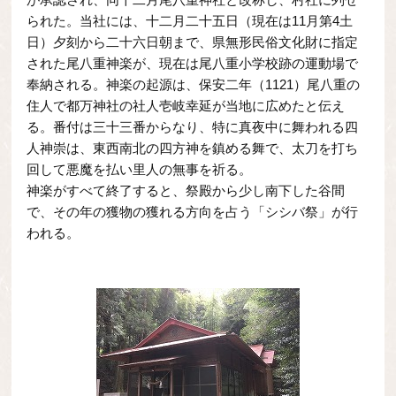
られた。当社には、十二月二十五日（現在は11月第4土
日）夕刻から二十六日朝まで、県無形民俗文化財に指定
された尾八重神楽が、現在は尾八重小学校跡の運動場で
奉納される。神楽の起源は、保安二年（1121）尾八重の
住人で都万神社の社人壱岐幸延が当地に広めたと伝え
る。番付は三十三番からなり、特に真夜中に舞われる四
人神崇は、東西南北の四方神を鎮める舞で、太刀を打ち
回して悪魔を払い里人の無事を祈る。
神楽がすべて終了すると、祭殿から少し南下した谷間
で、その年の獲物の獲れる方向を占う「シシバ祭」が行
われる。