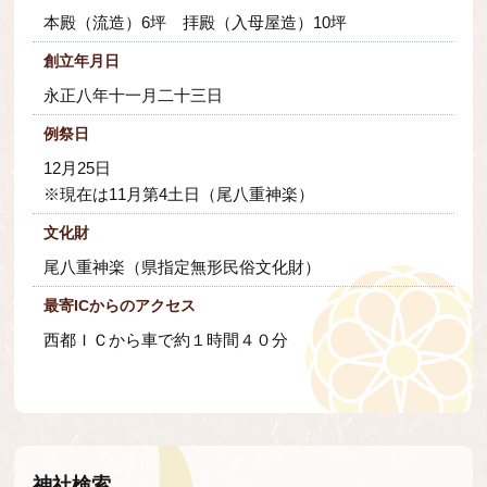
本殿（流造）6坪 拝殿（入母屋造）10坪
創立年月日
永正八年十一月二十三日
例祭日
12月25日
※現在は11月第4土日（尾八重神楽）
文化財
尾八重神楽（県指定無形民俗文化財）
最寄ICからのアクセス
西都ＩＣから車で約１時間４０分
神社検索