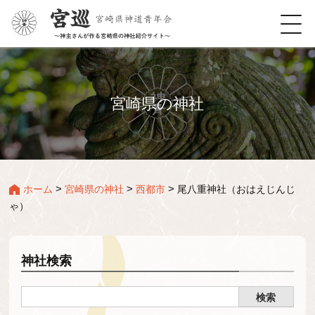
宮崎県の神社
>
>
>
ホーム
宮崎県の神社
西都市
尾八重神社（おはえじんじ
ゃ）
神社検索