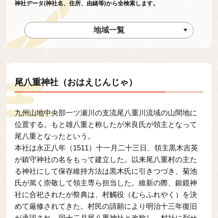
神社データ(神社名、住所、由緒等)から全検索します。
地域一覧
尾八重神社（おはえじんじゃ）
九州山地中央部一ツ瀬川の支流尾八重川流域の山間地に
位置する。もと雄八重と称したが米良氏が領主となって
尾八重となったという。
本社は永正八年（1511）十一月二十三日、領主黒木吉英
が鎮守神社の名をもって建立した。以来尾八重村の主た
る神社にして保存維持方法は黒木氏に引きつづき、菊池
氏が篤く崇敬して領主専ら担当した。維新の際、銀鏡神
社に合祀されたが祭典は、村觸役（むらふれやく）を決
めて厳修されてきた。村民の請願により明治十三年復旧
が承認され、同十二月尾八重神社と改称し、村社に列せ