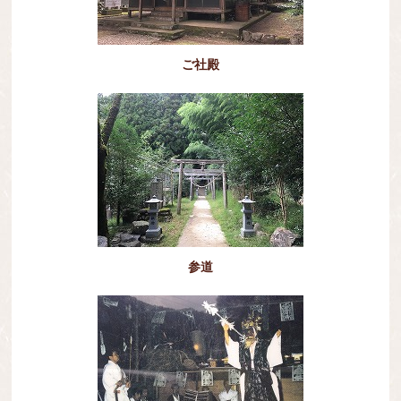
ご社殿
参道