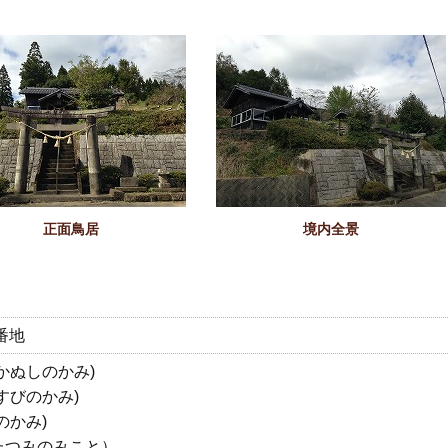
正面鳥居
境内全景
番地
かぬしのかみ)
すびのかみ)
のかみ)
たつみのみこと）