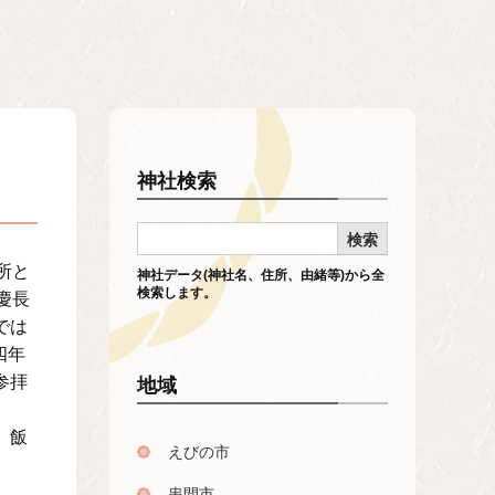
神社検索
所と
神社データ(神社名、住所、由緒等)から全
検索します。
慶長
では
四年
参拝
地域
、飯
えびの市
串間市