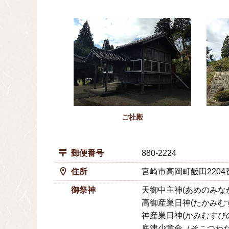
ご社殿
郵便番号
880-2224
住所
宮崎市高岡町飯田2204
御祭神
天御中主神(あめのみな
高御産巣日神(たかみむ
神産巣日神(かみむすび
底津少童命（そこつわ