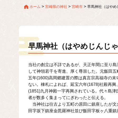
>
>
>
ホーム
宮崎県の神社
宮崎市
早馬神社（はやめ
早馬神社（はやめじんじ
当社の創立は不詳であるが、天正年間に至り島
して神領若干を寄進、厚く尊崇した。元飯田五
五年(1600)高岡郷建置の際は真言宗高福寺
ない。棟札によれば、延宝六年(1678)社殿再
(1851)九月神殿一宇再興されている。代々
者が数多く集まってにぎわったと伝える。
当神社は往古より五町の原田に鎮座したが文久元
田字坂下鎮座金毘羅神社並び飯田字板ヶ八重鎮