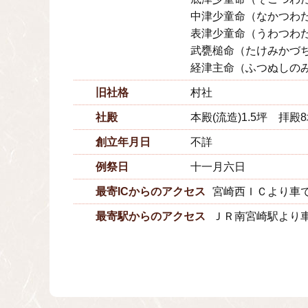
中津少童命（なかつわ
表津少童命（うわつわ
武甕槌命（たけみかづ
経津主命（ふつぬしの
旧社格
村社
社殿
本殿(流造)1.5坪 拝殿
創立年月日
不詳
例祭日
十一月六日
最寄ICからのアクセス
宮崎西ＩＣより車で
最寄駅からのアクセス
ＪＲ南宮崎駅より車