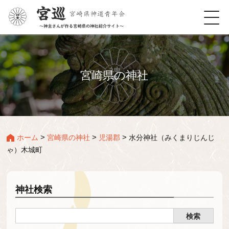
宮崎県の神社
>
>
>
ホーム
宮崎県の神社
児湯郡
水分神社（みくまりじんじ
ゃ）木城町
神社検索