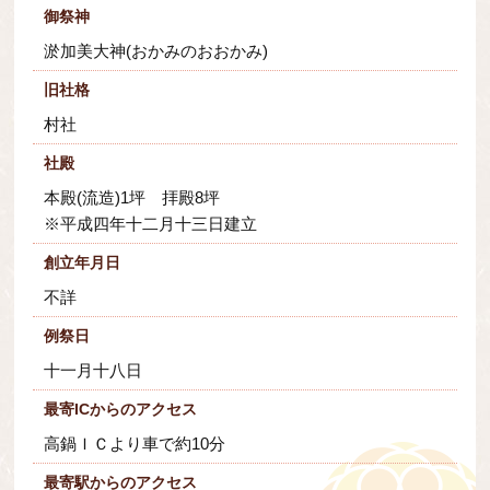
御祭神
淤加美大神(おかみのおおかみ)
旧社格
村社
社殿
本殿(流造)1坪 拝殿8坪
※平成四年十二月十三日建立
創立年月日
不詳
例祭日
十一月十八日
最寄ICからのアクセス
高鍋ＩＣより車で約10分
最寄駅からのアクセス