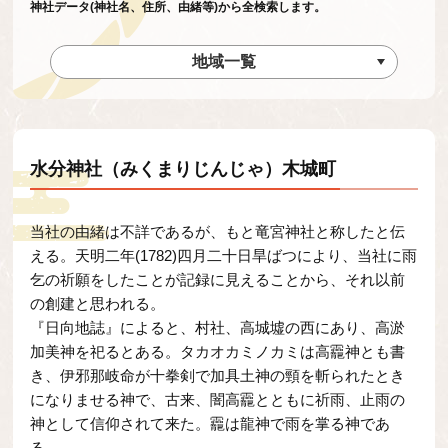
神社データ(神社名、住所、由緒等)から全検索します。
地域一覧
水分神社（みくまりじんじゃ）木城町
当社の由緒は不詳であるが、もと竜宮神社と称したと伝
える。天明二年(1782)四月二十日旱ばつにより、当社に雨
乞の祈願をしたことが記録に見えることから、それ以前
の創建と思われる。
『日向地誌』によると、村社、高城墟の西にあり、高淤
加美神を祀るとある。タカオカミノカミは高龗神とも書
き、伊邪那岐命が十拳剣で加具土神の頸を斬られたとき
になりませる神で、古来、闇高龗とともに祈雨、止雨の
神として信仰されて来た。龗は龍神で雨を掌る神であ
る。