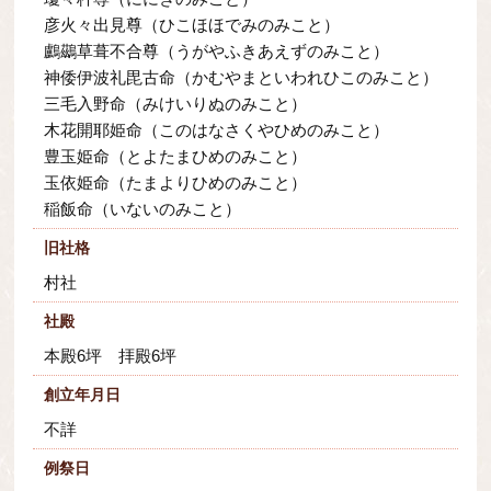
彦火々出見尊（ひこほほでみのみこと）
鸕鷀草葺不合尊（うがやふきあえずのみこと）
神倭伊波礼毘古命（かむやまといわれひこのみこと）
三毛入野命（みけいりぬのみこと）
木花開耶姫命（このはなさくやひめのみこと）
豊玉姫命（とよたまひめのみこと）
玉依姫命（たまよりひめのみこと）
稲飯命（いないのみこと）
旧社格
村社
社殿
本殿6坪 拝殿6坪
創立年月日
不詳
例祭日