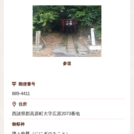
参道
郵便番号
889-4411
住所
西諸県郡高原町大字広原2073番地
御祭神
瓊々杵尊（ににぎのみこと）