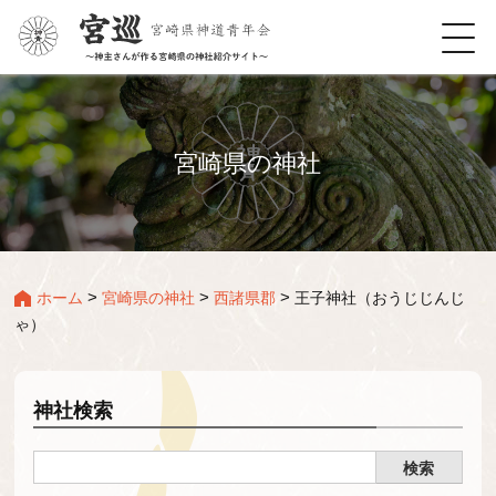
宮崎県の神社
>
>
>
ホーム
宮崎県の神社
西諸県郡
王子神社（おうじじんじ
ゃ）
神社検索