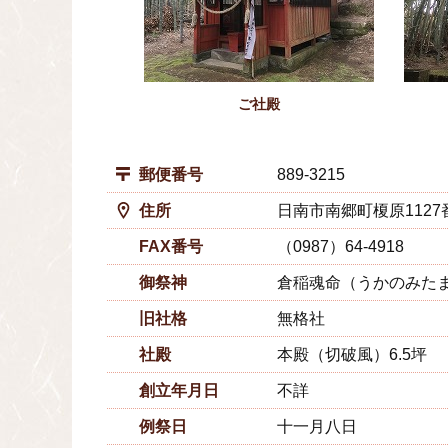
ご社殿
郵便番号
889-3215
住所
日南市南郷町榎原1127
FAX番号
（0987）64-4918
御祭神
倉稲魂命（うかのみた
旧社格
無格社
社殿
本殿（切破風）6.5坪
創立年月日
不詳
例祭日
十一月八日