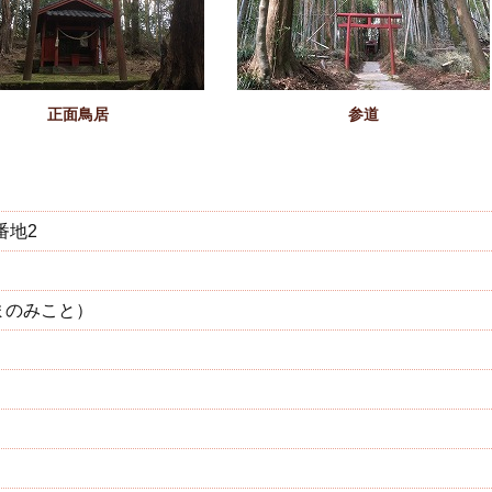
正面鳥居
参道
番地2
まのみこと）