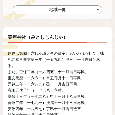
地域一覧
美年神社（みとしじんじゃ）
創建は第四十六代孝謙天皇の御宇ともいわれる社で、棟
札に奉再興文禄三年（一五九四）甲丑十一月吉日とあ
る。
また、正保二年（一六四五）十一月吉日再興、
宝文元暦（一六六一）辛丑霜月十一日再興、
元禄二年（一六八九）己十一月吉日再興、
寬永五戊子年（一七〇八）立替、
享保十三年（一七二八）申十一月十八日再興、
寛政二年（一七九一）庚戌十一月十三日再興、
安政四年（一八五七）丁巳十一月吉日造替、
明治七年十一月二十二日造替、