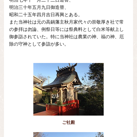
明治三十年五月九日御造替、
昭和二十五年四月吉日再興とある。
また当神社は元の高鍋藩主秋月家代々の崇敬厚き社で常
の参拝は勿論、例祭日等には祭典料として白米等献上し
御参詣されていた。特に当神社は農業の神、福の神、厄
除の守神として参詣が多い。
ご社殿