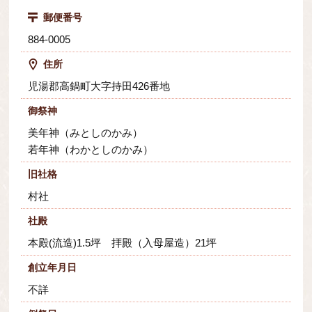
郵便番号
884-0005
住所
児湯郡高鍋町大字持田426番地
御祭神
美年神（みとしのかみ）
若年神（わかとしのかみ）
旧社格
村社
社殿
本殿(流造)1.5坪 拝殿（入母屋造）21坪
創立年月日
不詳