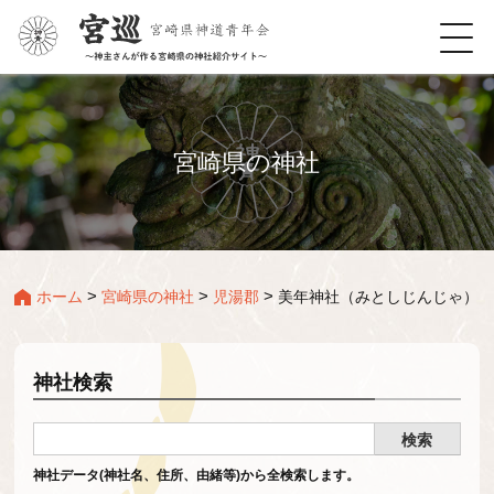
宮崎県の神社
>
>
>
ホーム
宮崎県の神社
児湯郡
美年神社（みとしじんじゃ）
神社検索
神社データ(神社名、住所、由緒等)から全検索します。