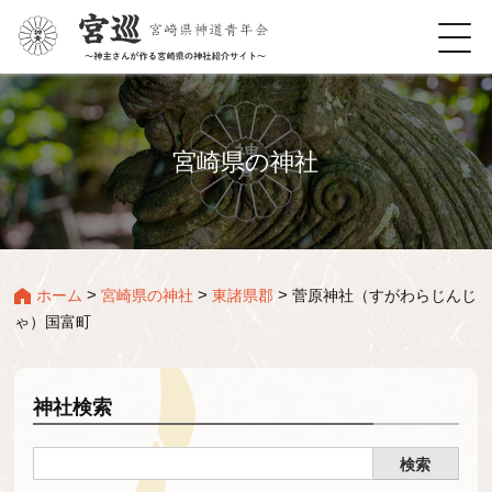
宮崎県の神社
>
>
>
ホーム
宮崎県の神社
東諸県郡
菅原神社（すがわらじんじ
ゃ）国富町
神社検索