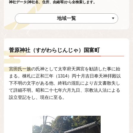
神社データ(神社名、住所、由緒等)から全検索します。
地域一覧
菅原神社（すがわらじんじゃ）国富町
宮田氏一族の氏神として太宰府天満宮を勧請した事に始
まる。棟札に正和三年（1314）丙十月吉日奉天神拝殿以
下不明の文字がある他、終戦の混乱により古文書散失し
て詳細不明。昭和二十七年六月九日、宗教法人法による
設立登記をし、現在に至る。