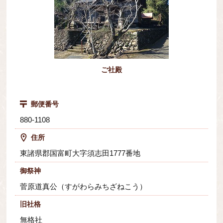
ご社殿
郵便番号
880-1108
住所
東諸県郡国富町大字須志田1777番地
御祭神
菅原道真公（すがわらみちざねこう）
旧社格
無格社