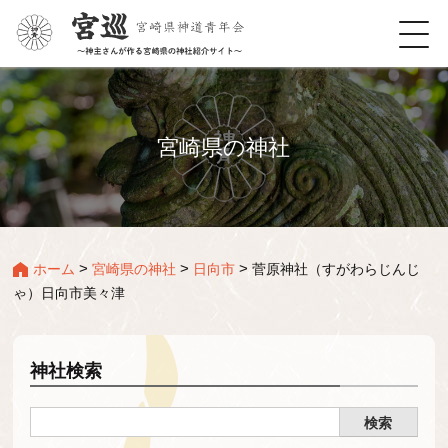
宮崎県の神社
>
>
>
ホーム
宮崎県の神社
日向市
菅原神社（すがわらじんじ
ゃ）日向市美々津
神社検索