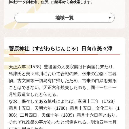
神社データ(神社名、住所、由緒等)から全検索します。
地域一覧
菅原神社（すがわらじんじゃ）日向市美々津
天正六年（1578）豊後国の大友宗麟は日向国に来たり、
島津氏と美々津川において合戦の際、伝来の宝物・古器
物。古文書等一切烏有に帰したため、古来の由緒を知る
ことはできない。天正六年焼失したのち、同十一年十一
月社殿造立したと伝える。
なお、保存してある棟札によれば、享保十三年（1728）
霜月十五日、天明六年（1786）霜月十五日、文化三年（1
806）二月四日、天保十年（1839）霜月十六日等とあり、
それぞれ改築の事があったと想像される。明治四年七月
村社に列せられた。