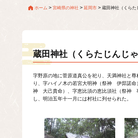
>
>
>
ホーム
宮崎県の神社
延岡市
蔵田神社（くらた
蔵田神社（くらたじんじ
字野原の地に菅原道真公を祀り、天満神社と尊
り、字ハイノ木の若宮大明神（祭神 伊弉諾命
神 大己貴命）、字恵比須の恵比須社（祭神 
し、明治五年十一月には村社に列せられた。