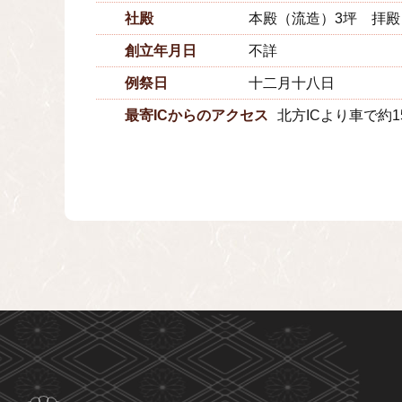
社殿
本殿（流造）3坪 拝殿
創立年月日
不詳
例祭日
十二月十八日
最寄ICからのアクセス
北方ICより車で約1