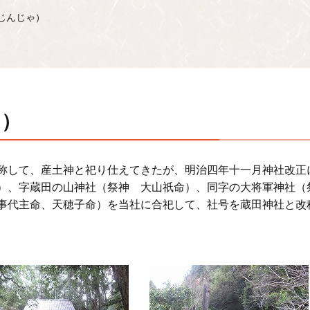
じんじゃ）
ゃ）
称して、産土神と祀り仕えてきたが、明治四年十一月神社改正
）、字蔵田の山神社（祭神 大山祇命）、同字の大将軍神社（
事代主命、天穂子命）を当社に合祀して、社号を蔵田神社と改