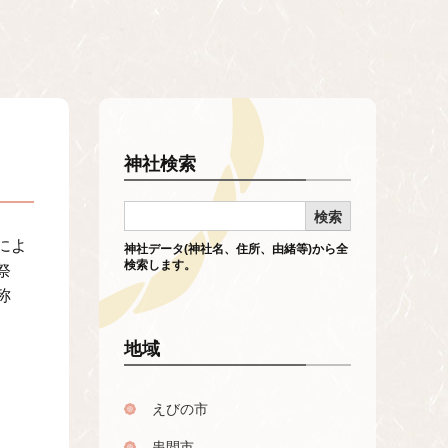
神社検索
によ
神社データ(神社名、住所、由緒等)から全
検索します。
祭
称
地域
えびの市
串間市