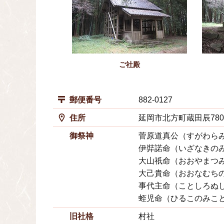
ご社殿
郵便番号
882-0127
住所
延岡市北方町蔵田辰78
御祭神
菅原道真公（すがわら
伊弉諾命（いざなきの
大山祇命（おおやまつ
大己貴命（おおなむち
事代主命（ことしろぬ
蛭児命（ひるこのみこ
旧社格
村社