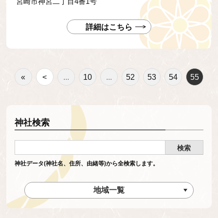
宮崎市神宮二丁目4番1号
られた旨が旧記に伝えられています。
現在の社殿は、明治四十年に建て替え
られたもので日向の名材狭野杉を用い
詳細はこちら
白木で銅板葺きの神明造りでありま
す。
«
<
...
10
...
52
53
54
55
神社検索
神社データ(神社名、住所、由緒等)から全検索します。
地域一覧