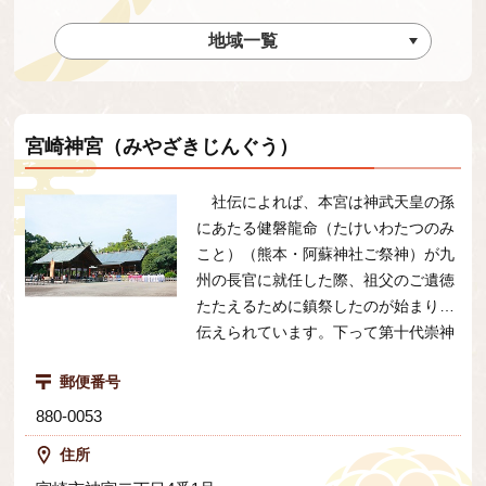
地域一覧
宮崎神宮（みやざきじんぐう）
社伝によれば、本宮は神武天皇の孫
にあたる健磐龍命（たけいわたつのみ
こと）（熊本・阿蘇神社ご祭神）が九
州の長官に就任した際、祖父のご遺徳
たたえるために鎮祭したのが始まりと
伝えられています。下って第十代崇神
天皇、第十二代景行（けいこう）天皇
郵便番号
の熊襲（くまそ）ご征討の際に社殿の
ご造営があり、ついで第十五代応神
880-0053
（おうじん）天皇の御代、日向の国造
住所
が修造鎮祭（しゅうぞうちんさい）せ